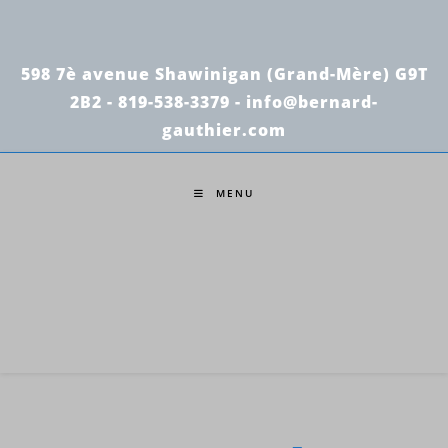
Skip
to
content
598 7è avenue Shawinigan (Grand-Mère) G9T
2B2 - 819-538-3379 -
info@bernard-
gauthier.com
MENU