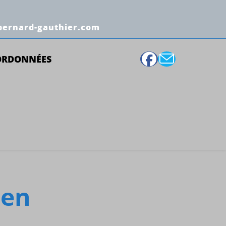
bernard-gauthier.com
ORDONNÉES
ien