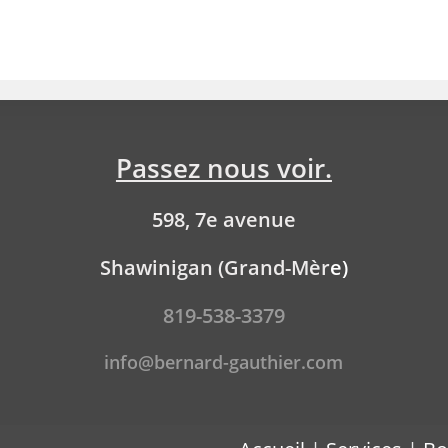
Passez nous voir.
598, 7e avenue
Shawinigan (Grand-Mèr
e)
819-538-3379
info@bernard-gauthier.com