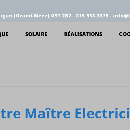
igan (Grand-Mère) G9T 2B2 - 819-538-3379 -
info@
QUE
SOLAIRE
RÉALISATIONS
CO
tre Maître Electric